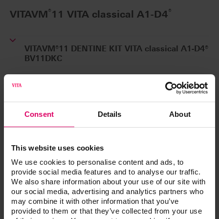
®
®
VITAVM
11 VITA classical A1-D4
VITAVM®11 DENTINE KIT VITA classical A1-D4®
BV11DKC
®
VITAVM
11 VITA SYSTEM 3D-
Consent
Details
About
®
MASTER
This website uses cookies
VITAVM®11 DENTINE KIT VITA SYSTEM 3D-
We use cookies to personalise content and ads, to
MASTER®
provide social media features and to analyse our traffic.
BV11DK
We also share information about your use of our site with
our social media, advertising and analytics partners who
may combine it with other information that you’ve
provided to them or that they’ve collected from your use