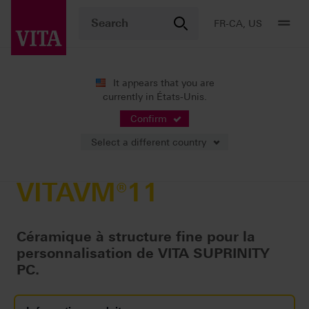
FR-CA, US
It appears that you are
currently in États-Unis.
Produits
Stratification
Céramo-céramique
VITAVM®11
Confirm
Select a different country
VITAVM®11
Céramique à structure fine pour la
personnalisation de VITA SUPRINITY
PC.