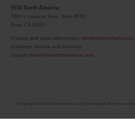
VITA North America
1800 E Imperial Hwy, Suite #105
Brea, CA 92821
Product and sales information:
info@vitanorthamerica
Customer service and technical
support:
help@vitanorthamerica.com
© Copyright 2026 VITA North America. All rights reserved. Your privacy is ve