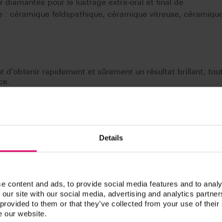
r diamantée pour le lustrage extra-oral et final de
e : céramique feldspathique, céramique vitreuse, céramiqu
 d'obtenir rapidement et sûrement un résultat brillant, tou
ce.
respectivement adaptées de manière spécifique aux classe
i améliorée et la probabilité d'accumulation de la plaque
Details
convient très bien au polissage de la céramique hybride VIT
e content and ads, to provide social media features and to analy
 our site with our social media, advertising and analytics partn
issage des sets de polissage VITA ENAMIC clinical et
 provided to them or that they’ve collected from your use of their
e our website.