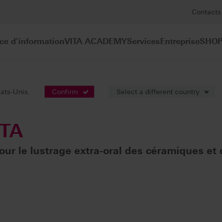
Contacts
ce d'information
VITA ACADEMY
Services
Entreprise
SHOP
TA
tats-Unis.
Confirm
Select a different country
ITA
our le lustrage extra-oral des céramiques e