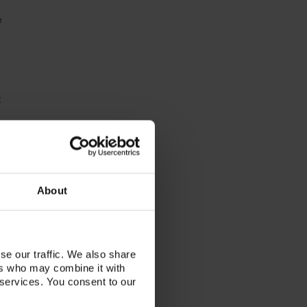
e
t
s
About
A
se our traffic. We also share
ers who may combine it with
 services. You consent to our