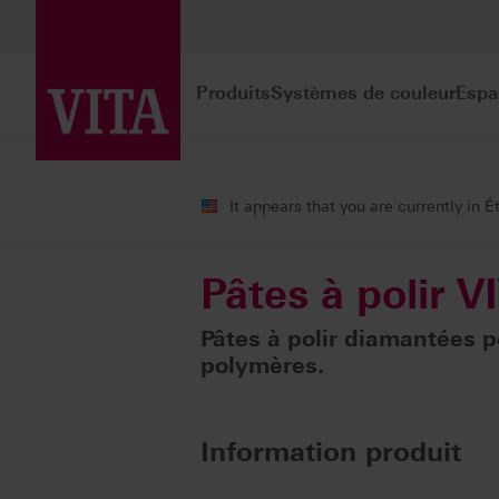
Produits
Systèmes de couleur
Espa
Produits
Polissage
Pâtes à polir VI
It appears that you are currently in É
Pâtes à polir V
Pâtes à polir diamantées p
polymères.
Information produit