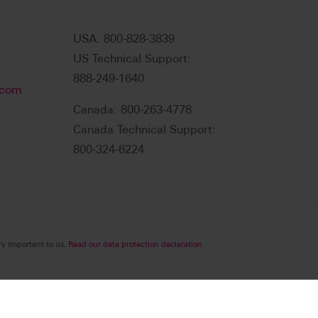
USA: 800-828-3839
US Technical Support:
888-249-1640
.com
Canada: 800-263-4778
Canada Technical Support:
800-324-6224
ry important to us.
Read our data protection declaration.