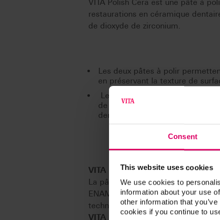
VITA Polish Cera est une pâte à poli
restaurations en céramique dentair
de dioxyde de zirconium.
Les deux pâtes à polir permettent
en préservant la texture de surfa
Les particules de diamant sont 
de matériaux. La surface est ains
dentaire est réduite.
Consent
This website uses cookies
VITA Polish Hybrid:
La pâte à polir VITA Polish Hybrid 
We use cookies to personalis
information about your use of
ENAMIC à l'aide des pointes de pol
other information that you’ve
technical.
cookies if you continue to us
VITA Polish Cera: