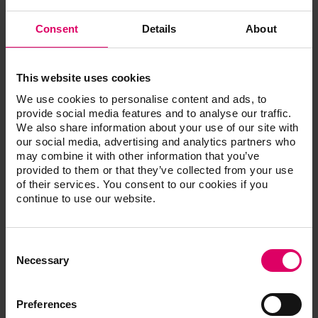
Fiable
Une adhérence parfaite de l'opaque sur les
Consent
Details
About
infrastructures métalliques.
This website uses cookies
We use cookies to personalise content and ads, to
provide social media features and to analyse our traffic.
We also share information about your use of our site with
Articles
our social media, advertising and analytics partners who
may combine it with other information that you’ve
provided to them or that they’ve collected from your use
VITA SPRAY-ON
of their services. You consent to our cookies if you
continue to use our website.
Consent
Assortiments
Selection
Necessary
VITA SPRAY-ON
Preferences