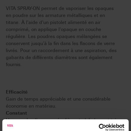
VITA SPRAY-ON permet de vaporiser les opaques
en poudre sur les armature métalliques et en
titane. À l'aide d'un pistolet alimenté en air
comprimé, on applique l'opaque en couche
régulière. Les poudres opaques mélangées se
conservent jusqu'à la fin dans les flacons de verre
livrés. Pour un raccordement à une aspiration, des
gabarits de différents diamètres sont également
fournis.
Efficacité
Gain de temps appréciable et une considérable
économie en matériau.
Constant
Une couche d'opaque régulière et globalement très
fine.