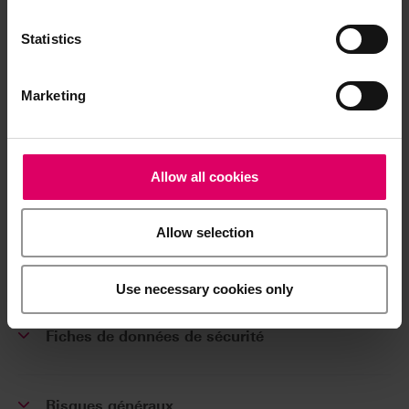
VITA SPAY-ON Sortiment / Assortment
Statistics
B101V3
Marketing
Téléchargements
Allow all cookies
Les modes d'emploi de nos produits sont
disponibles exclusivement sur notre plateforme
Allow selection
eIFU.
Accéder aux modes d'emploi
Use necessary cookies only
Fiches de données de sécurité
Risques généraux