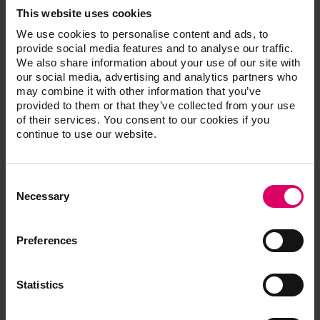
This website uses cookies
Accéder aux modes d'emploi
We use cookies to personalise content and ads, to
provide social media features and to analyse our traffic.
We also share information about your use of our site with
Recommandation de mise en œuvre
our social media, advertising and analytics partners who
may combine it with other information that you’ve
provided to them or that they’ve collected from your use
of their services. You consent to our cookies if you
Guide de démarrage rapide
continue to use our website.
Brochure conceptuelle
Consent
Selection
Necessary
Formulaire de commande
Preferences
Statistics
Bibliothèques de matériaux CAD/CAM