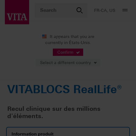
FR-CA, US
It appears that you are
currently in États-Unis.
Produits
Production CFAO
Restauration unitaire
VITABLOCS RealLife®
Confirm
Select a different country
VITABLOCS RealLife®
Recul clinique sur des millions
d'éléments.
Information produit