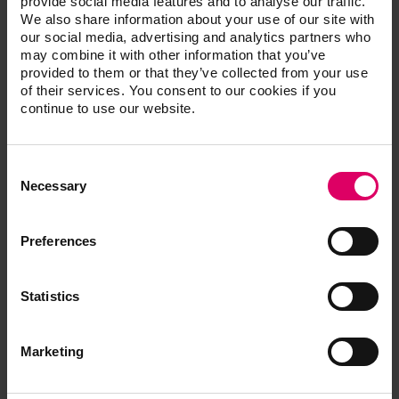
provide social media features and to analyse our traffic.
We also share information about your use of our site with
our social media, advertising and analytics partners who
may combine it with other information that you’ve
®
VITAVM
13 VITA SYSTEM 3D-
provided to them or that they’ve collected from your use
®
MASTER
of their services. You consent to our cookies if you
continue to use our website.
VITAVM®13 BUILD UP KIT VITA SYSTEM 3D-
Consent
MASTER®
Selection
Coffret pour la stratification BUILD UP
Necessary
BV13BUK12V1
Preferences
VITAVM®13 ONE COLOR KIT 2M2 POWDER
Coffret d'essai pour les premiers tests
BV13OCK2M2V3
Statistics
VITAVM®13 ONE COLOR KIT 3M2 POWDER
Marketing
Coffret d'essai pour premiers tests
BV13OCK3M2V3