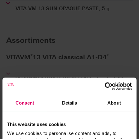
VITA VM 13 SUN OPAQUE PASTE, 5 g
Assortiments
®
®
VITAVM
13 VITA classical A1-D4
VITAVM®13 BUILD UP KIT VITA classical A1-
D4®
Coffret pour la stratification BUILD UP
BV13BUK12CV1
Consent
Details
About
VITAVM®13 ONE COLOR KIT A2 POWDER
Coffret d'essai pour les premiers tests
This website uses cookies
BV13OCKA2V3
We use cookies to personalise content and ads, to