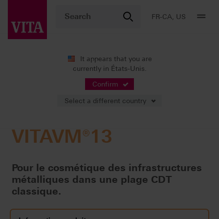
FR-CA, US
It appears that you are
currently in États-Unis.
Produits
Stratification
Céramo-métallique
VITAVM®13
Confirm
Select a different country
VITAVM®13
Pour le cosmétique des infrastructures
métalliques dans une plage CDT
classique.