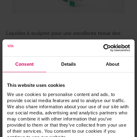
Liquides à sculpter pour une excellente tenue des
masses au cours du montage.
Consent
Details
About
Articles
This website uses cookies
We use cookies to personalise content and ads, to
provide social media features and to analyse our traffic.
Liquides pour matériaux cosmétiques
We also share information about your use of our site with
our social media, advertising and analytics partners who
may combine it with other information that you’ve
Liquides pour Résine cosmétique
provided to them or that they’ve collected from your use
of their services. You consent to our cookies if you