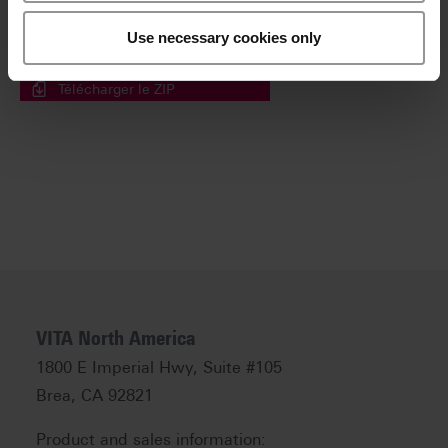
Téléchargez une archive ZIP contenant tous les
fichiers sélectionnés.
Use necessary cookies only
Sélectionner simplement les fichiers puis cliquer ici.
Télécharger le ZIP
VITA North America
1800 E Imperial Hwy, Suite #105
Brea, CA 92821
Product and sales information: