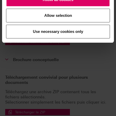
Téléchargements
Allow selection
Les modes d'emploi de nos produits sont
disponibles exclusivement sur notre plateforme
Use necessary cookies only
eIFU.
Accéder aux modes d'emploi
Brochure conceptuelle
Téléchargement convivial pour plusieurs
documents
Téléchargez une archive ZIP contenant tous les
fichiers sélectionnés.
Sélectionner simplement les fichiers puis cliquer ici.
Télécharger le ZIP