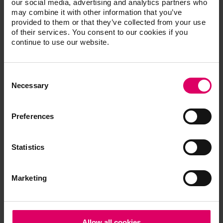
our social media, advertising and analytics partners who
may combine it with other information that you’ve
provided to them or that they’ve collected from your use
of their services. You consent to our cookies if you
VITA VIONIC®
continue to use our website.
L'expert en prothèses amovibles complètes
numériques.
Consent
Selection
Necessary
Preferences
Compatibilité du système
Statistics
La base de données pour dents artificielles VITA
VIONIC DIGITAL VIGO est disponible dans 3Shape
Marketing
et exocad.
Allow all cookies