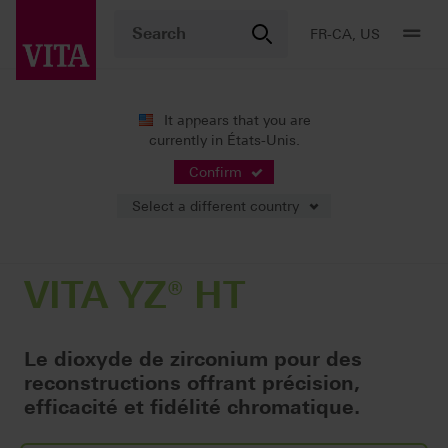
FR-CA, US
It appears that you are
currently in États-Unis.
Produits
Production CFAO
Infrastructures/ Bridges 100 % anatomiques
VITA YZ® HT
Confirm
Select a different country
VITA YZ® HT
Le dioxyde de zirconium pour des
reconstructions offrant précision,
efficacité et fidélité chromatique.