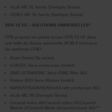
inLab MC XL family (Dentsply Sirona)
CEREC MC XL family (Dentsply Sirona)
VITA YZ HT
–
SOLUTIONS UNIVERSELLES*
VITA propose les pièces brutes VITA YZ HT dans
une taille de disque universelle (Ø 98,4 mm) pour
les systèmes CFAO :
Arum Dental (5x series)
CORiTEC-Serie (imes-icore GmbH)
DMG ULTRASONIC Serie (DMG Mori AG)
Röders RXD Serie (Röders GmbH)
N4/R5/S1/S2/Z4/S5/S5m/E4 (vhf camfacture AG)
inLab MC X5 (Dentsply Sirona)
Ceramill mikro 4X/Ceramill mikro 5X/Ceramill
Motion 2/Ceramill Matik (AmannGirrbach AG)**