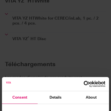
VITA YZ
HTWhite
VITA YZ HTWhite for CEREC/inLab, 1 pc. / 2
pcs. / 4 pcs.
®
VITA YZ
HT Disc
Téléchargements
Les modes d'emploi de nos produits sont
disponibles exclusivement sur notre plateforme
eIFU.
Consent
Details
About
Accéder aux modes d'emploi