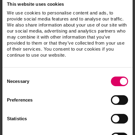
This website uses cookies
Information produit
We use cookies to personalise content and ads, to
provide social media features and to analyse our traffic.
We also share information about your use of our site with
Recommandation de mise en œuvre
our social media, advertising and analytics partners who
may combine it with other information that you’ve
provided to them or that they’ve collected from your use
of their services. You consent to our cookies if you
Paramètres de frittage
continue to use our website.
Brochure conceptuelle
Consent
Selection
Necessary
Formulaire de commande
Preferences
Statistics
Bibliothèques de matériaux CAD/CAM