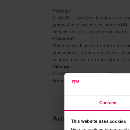
Protège
VITAFOL H protège les dents en rési
gingival sont préservés. Avec VITA
nécessitent plus de dégrossissage.
Efficacité
Plus besoin d'isoler du plâtre les 
plus infiltrer la base des dents. Av
couche barrière entre les dents et l
Ménage
VITAFOL H grâce à son effet tampon 
démoulage.
Consent
Articles
This website uses cookies
We use cookies to personalis