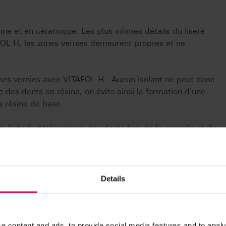
ne et en céramique. Les plus infimes détails du liseré
FOL H, les zones vernies demeurent propres et ne
zones vernies avec VITAFOL H. Aucun isolant ne peut donc
ec des dents en résine, on évite ainsi la formation d'une
a résine de base.
évite la détérioration des dents lors de la pressée et du
Details
e content and ads, to provide social media features and to analy