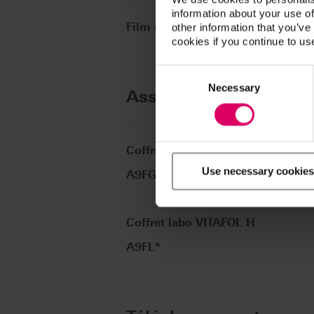
information about your use of
®
Film isolant silicone VITAFOL
H
other information that you’ve
cookies if you continue to us
Consent
Selection
Necessary
Assortiments
Coffret Eco VITAFOL H
Use necessary cookies
A9FG*
Coffret labo VITAFOL H
A9FL*