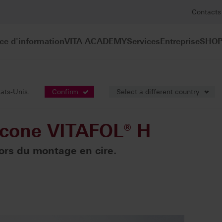
Contacts
ce d'information
VITA ACADEMY
Services
Entreprise
SHOP
ires
Film isolant silicone VITAFOL® H
tats-Unis.
Confirm
Select a different country
ilicone VITAFOL® H
lors du montage en cire.