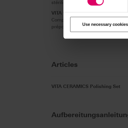
stérilisables.
VITA CERAMICS Polishing Set tec
Comprend un total de six instrument
Use necessary cookies
prépolissage et trois autres pour le
Articles
VITA CERAMICS Polishing Set
Aufbereitungsanleitun