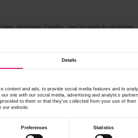
mique, céramique d'oxydes : tous les types de céramique
rformances
eur bonne capacité de soustraction et de polissage, même
nstruments clinical peuvent être stérilisés pour plus de
Details
sont particulièrement performants et durables grâce à une
d volume utile.
e content and ads, to provide social media features and to analy
 our site with our social media, advertising and analytics partn
 provided to them or that they’ve collected from your use of their
e our website.
nical
s pour contre-angle. Il contient trois instruments pour le
Preferences
Statistics
 polissage haute brillance. Tous les instruments sont