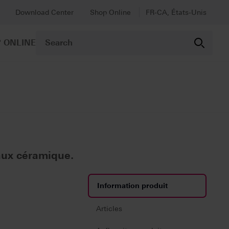
Download Center
Shop Online
FR-CA, États-Unis
 ONLINE
iaux céramique.
Information produit
Articles