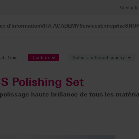
Contacts
ce d'information
VITA ACADEMY
Services
Entreprise
SHOP
Polishing Set
tats-Unis.
Confirm
Select a different country
 Polishing Set
e polissage haute brillance de tous les matér