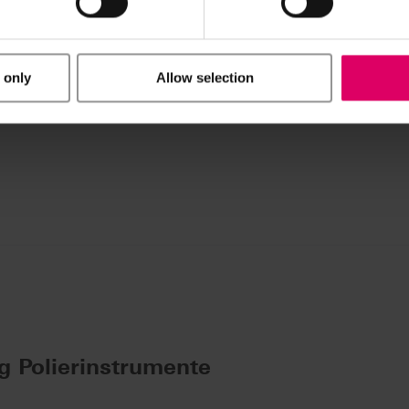
hnical
s pour pièce à main. Il contient trois instruments pour le
 only
Allow selection
 polissage haute brillance.
g Polierinstrumente