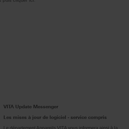
puis cliquer ici.
VITA Update Messenger
Les mises à jour de logiciel - service compris
Le département Appareils VITA vous informera ainsi à la