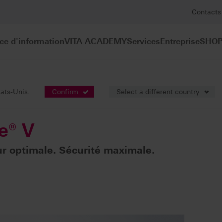
Contacts
ce d'information
VITA ACADEMY
Services
Entreprise
SHOP
tats-Unis.
Confirm
Select a different country
e® V
ur optimale. Sécurité maximale.