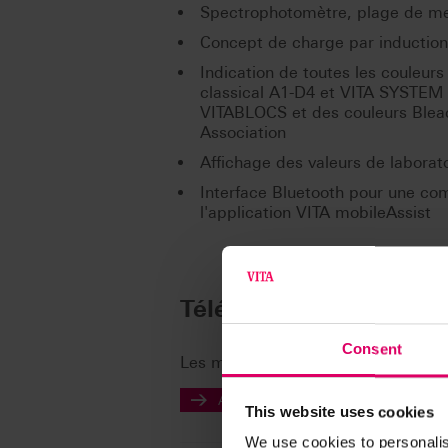
Spectrophotomètre, plage de m
Concept de charge par inductio
Indication de toutes les couleur
classical A1-D4 et VITA SYSTEM
VITABLOCS et des couleurs Bleac
Association
Affichage des valeurs de laborat
Interface Bluetooth pour une comm
l'application VITA mobileAssist
Téléchargements
Consent
Les modes d'emploi de nos produits
Accéder aux modes d'emploi
This website uses cookies
We use cookies to personalis