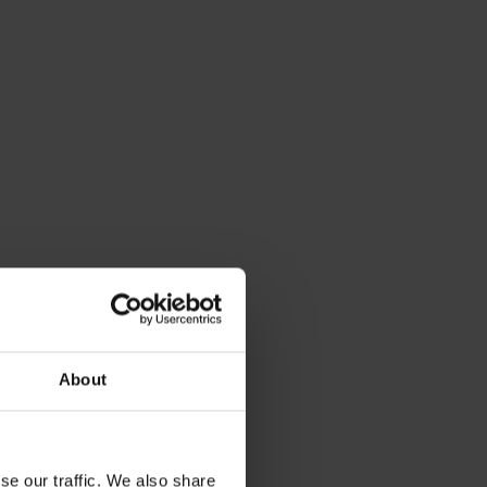
About
.
se our traffic. We also share