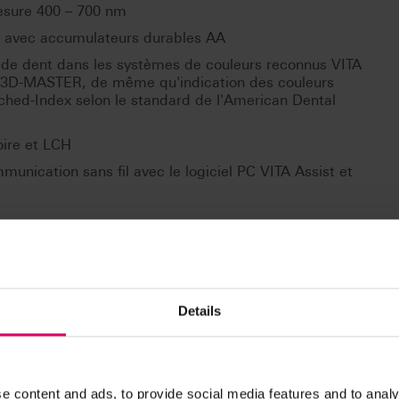
esure 400 – 700 nm
n avec accumulateurs durables AA
s de dent dans les systèmes de couleurs reconnus VITA
 3D-MASTER, de même qu'indication des couleurs
hed-Index selon le standard de l'American Dental
oire et LCH
unication sans fil avec le logiciel PC VITA Assist et
Details
 sont disponibles exclusivement sur notre plateforme eIFU
e content and ads, to provide social media features and to analy